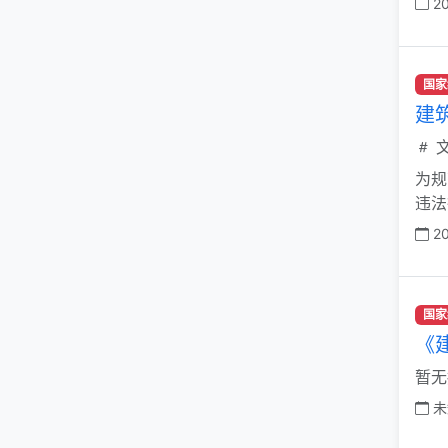
20
国家
建
文
为规
违法
20
国家
《
暂无
未