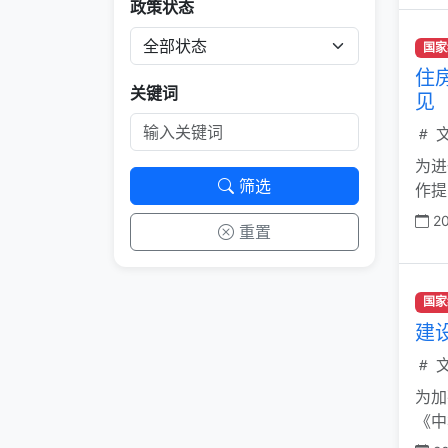
政策状态
国家
住
关键词
见
文
为进
筛选
作提
20
重置
国家
建
文
为加
《中